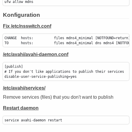
ufw allow mdns
Konfiguration
Fix /etc/nsswitch.conf
CHANGE  hosts:          files mdns4_minimal [NOTFOUND=return] 
/etc/avahi/avahi-daemon.conf
[publish]

# If you don't like applications to publish their services

/etc/avahi/services/
Remove services (files) that you don't want to publish
Restart daemon
service avahi-daemon restart