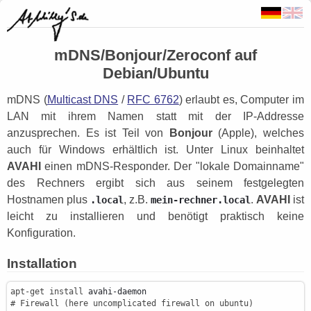
mDNS/Bonjour/Zeroconf auf
Debian/Ubuntu
mDNS (
Multicast DNS
/
RFC 6762
) erlaubt es, Computer im
LAN mit ihrem Namen statt mit der IP-Addresse
anzusprechen. Es ist Teil von
Bonjour
(Apple), welches
auch für Windows erhältlich ist. Unter Linux beinhaltet
AVAHI
einen mDNS-Responder. Der "lokale Domainname"
des Rechners ergibt sich aus seinem festgelegten
Hostnamen plus
, z.B.
.
AVAHI
ist
.local
mein-rechner.local
leicht zu installieren und benötigt praktisch keine
Konfiguration.
Installation
apt-get install
# Firewall (here uncomplicated firewall on ubuntu)